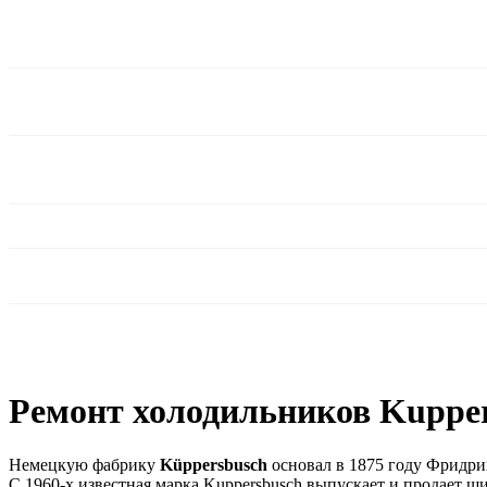
Ремонт холодильников Kupper
Немецкую фабрику
Küppersbusch
основал в 1875 году Фридри
С 1960-х известная марка Kuppersbusch выпускает и продает 