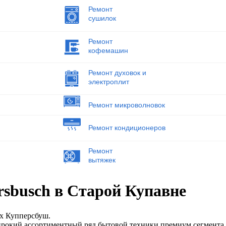
Ремонт
сушилок
Ремонт
кофемашин
Ремонт духовок и
электроплит
Ремонт микроволновок
Ремонт кондиционеров
Ремонт
вытяжек
sbusch в Старой Купавне
х Купперсбуш.
широкий ассортиментный ряд бытовой техники премиум сегмента.