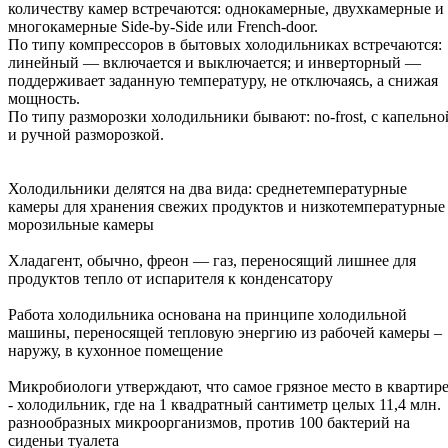
количеству камер встречаются: однокамерные, двухкамерные и
многокамерные Side-by-Side или French-door.
По типу компрессоров в бытовых холодильниках встречаются:
линейный — включается и выключается; и инверторный —
поддерживает заданную температуру, не отключаясь, а снижая
мощность.
По типу разморозки холодильники бывают: no-frost, с капельно
и ручной разморозкой.
Холодильники делятся на два вида: среднетемпературные
камеры для хранения свежих продуктов и низкотемпературные
морозильные камеры
Хладагент, обычно, фреон — газ, переносящий лишнее для
продуктов тепло от испарителя к конденсатору
Работа холодильника основана на принципе холодильной
машины, переносящей тепловую энергию из рабочей камеры –
наружу, в кухонное помещение
Микробиологи утверждают, что самое грязное место в квартир
- холодильник, где на 1 квадратный сантиметр целых 11,4 млн.
разнообразных микроорганизмов, против 100 бактерий на
сиденьи туалета