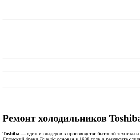
Ремонт холодильников Toshib
Toshiba
— один из лидеров в производстве бытовой техники и
Японский бренд
Тошиба
основан в 1938 году, в результате сли