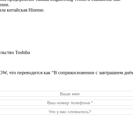
онии.
ла китайская Hisense.
льство Toshiba
что переводится как “В соприкосновении с завтрашнем днё