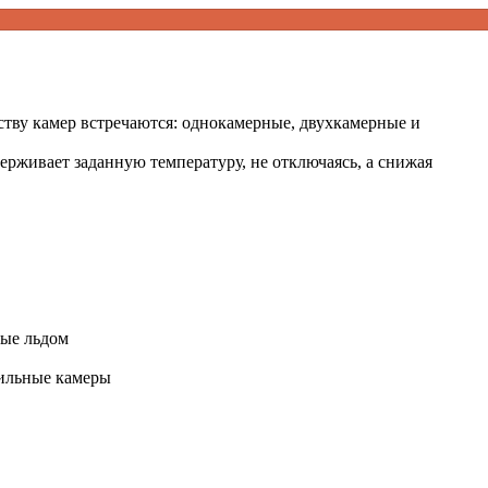
тву камер встречаются: однокамерные, двухкамерные и
рживает заданную температуру, не отключаясь, а снижая
ные льдом
зильные камеры